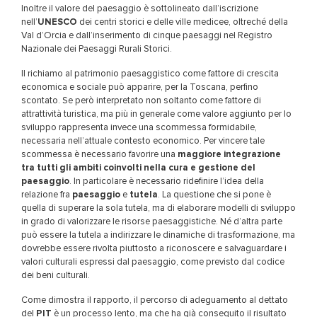
Inoltre il valore del paesaggio è sottolineato dall’iscrizione
nell’
UNESCO
dei centri storici e delle ville medicee, oltreché della
Val d’Orcia e dall’inserimento di cinque paesaggi nel Registro
Nazionale dei Paesaggi Rurali Storici.
Il richiamo al patrimonio paesaggistico come fattore di crescita
economica e sociale può apparire, per la Toscana, perfino
scontato. Se però interpretato non soltanto come fattore di
attrattività turistica, ma più in generale come valore aggiunto per lo
sviluppo rappresenta invece una scommessa formidabile,
necessaria nell’attuale contesto economico. Per vincere tale
scommessa è necessario favorire una
maggiore integrazione
tra tutti gli ambiti coinvolti nella cura e gestione del
paesaggio
. In particolare è necessario ridefinire l’idea della
relazione fra
paesaggio
e
tutela
. La questione che si pone è
quella di superare la sola tutela, ma di elaborare modelli di sviluppo
in grado di valorizzare le risorse paesaggistiche. Né d’altra parte
può essere la tutela a indirizzare le dinamiche di trasformazione, ma
dovrebbe essere rivolta piuttosto a riconoscere e salvaguardare i
valori culturali espressi dal paesaggio, come previsto dal codice
dei beni culturali.
Come dimostra il rapporto, il percorso di adeguamento al dettato
del
PIT
è un processo lento, ma che ha già conseguito il risultato