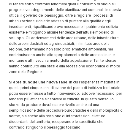
di tenere sotto controllo fenomeni quali il consumo di suolo e il
progressivo adeguamento delle pianificazioni comunali. In questa
ottica, il governo del paesaggio, oltre a regolare i processi di
urbanizzazione, richiede adesso di puntare alla qualità degli
insediamenti, riqualificando ove necessario il patrimonio edilizio
esistente e mitigando alcune tendenze dell’attuale modello di
sviluppo. Gli addensamenti delle aree urbane, delle infrastrutture,
delle aree industriali ed agroindustriali, in limitate aree della
regione, determinano non solo problematiche ambientali, ma
contribuiscono anche allo spopolamento delle aree collinari e
montane e all’invecchiamento della popolazione. Tali tendenze
hanno contribuito alla stasi e alla recessione economica di molte
zone della Regione.
Si apre dunque una nuova fase
, in cui l’esperienza maturata in
questi primi cinque anni di azione del piano di indirizzo territoriale
potrà essere messe a frutto intervenendo, laddove necessario, per
renderlo più efficace e risolvere le criticità. In questo senso, lo
sforzo da produrre dovrà essere rivolto anche ad una
semplificazione delle procedure burocratiche e della molteplicità di
norme, sia anche alla revisione di interpretazioni e letture
discordanti del territorio, recuperando le specificità che
contraddistinguono il paesaggio toscano.