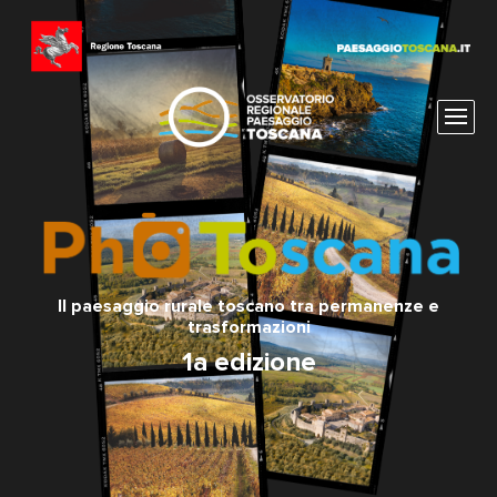
Il paesaggio rurale toscano tra permanenze e
trasformazioni
1a edizione