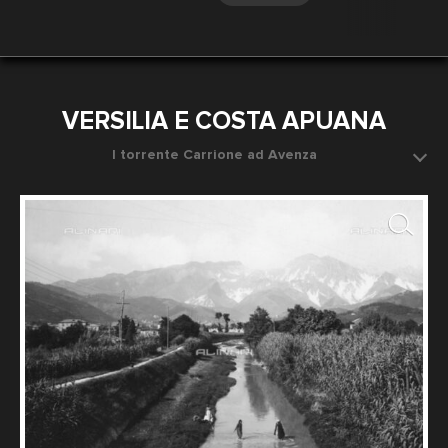
VERSILIA E COSTA APUANA
l torrente Carrione ad Avenza
Pressi di Carrara, sullo sfondo le montagne della
Garfagnana
Fotografo: Fratelli Alinari