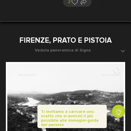
2
FIRENZE, PRATO E PISTOIA
Veduta panoramica di Signa
Ponte sul fiume Arno
Fotografo: Fratelli Alinari
Ti invitiamo a caricare uno
scatto che si avvicini il più
possibile alle immagini-guida
del passato