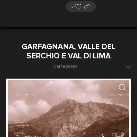
3
GARFAGNANA, VALLE DEL
SERCHIO E VAL DI LIMA
Garfagnana
(regione in provincia di Lucca compresa tra le Alpi
Apuane e l'Appennino Tosco emiliano), veduta dei paesi
di Corfino, Canigiano e Magnano
Fotografo: Autore non identificato