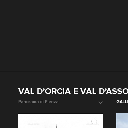
VAL D’ORCIA E VAL D’ASS
Panorama di Pienza
Veduta di R
GALL
Data dello scatto: 1920-1930 ca.
Data dello 
Fotografo: Fratelli Alinari
Fotografo: 