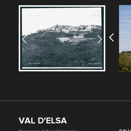
Fotografo: Fratelli Alinari
Terme di Ch
Fotografo: S
15
VAL D’ELSA