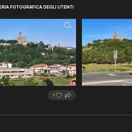
astello
ERIA FOTOGRAFICA DEGLI UTENTI
Vedi il territorio
 Montemignaio, in
Brogi Giacomo,
o fotografico
3