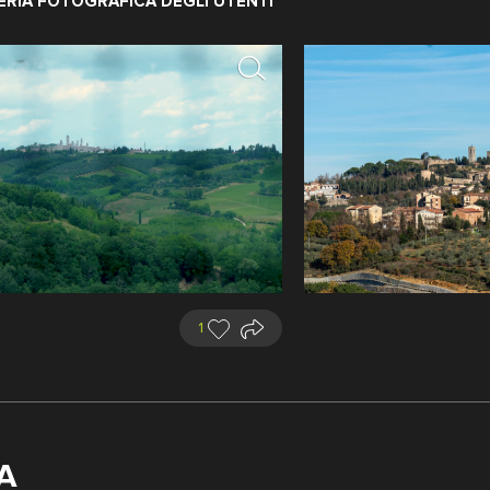
 colline intorno a Staggia
ERIA FOTOGRAFICA DEGLI UTENTI
Vedi il territorio
Siena
ratelli Alinari
1
A