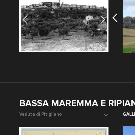
4
BASSA MAREMMA E RIPIAN
Veduta di Pitigliano
Isola del gi
GALL
Data dello scatto: 1920-1930 ca.
Data dello s
Fotografo: Denci Adolfo
Fotografo: F