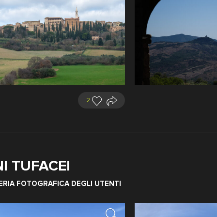
2
I TUFACEI
glio, veduta del porto
ERIA FOTOGRAFICA DEGLI UTENTI
Vedi il territorio
catto: 1956 ca.
ratelli Alinari