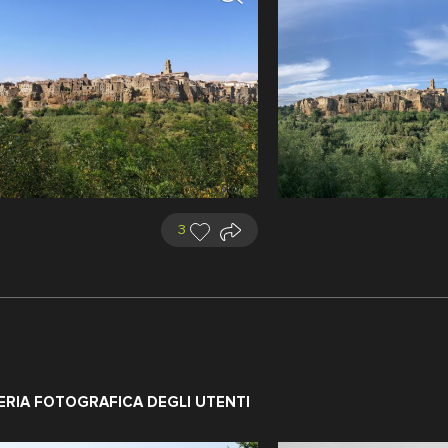
3
di Nozzano
ERIA FOTOGRAFICA DEGLI UTENTI
Vedi il territorio
catto: 1890 ca.
ratelli Alinari