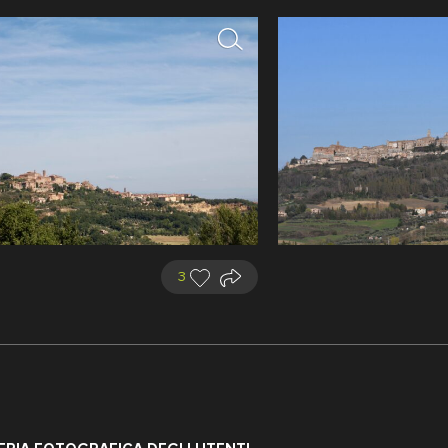
ianciano
tudio Villani
3