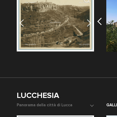
6
LUCCHESIA
Panorama della città di Lucca
Il castello 
GALL
Data dello scatto: 1905 ca.
Data dello s
Fotografo: Fratelli Alinari
Fotografo: F