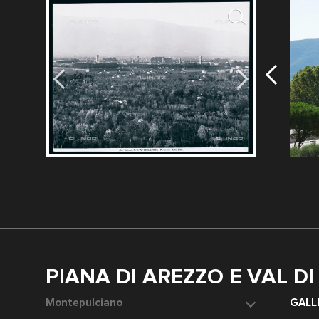
5
PIANA DI AREZZO E VAL D
Montepulciano
L'edificio p
GALL
Data dello scatto: 1905 ca.
dell'acqua