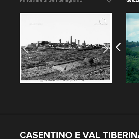
Panorama di San Gimignano
Veduta delle
GALL
Data dello scatto: 1932 ca.
Dintorni di 
Fotografo: Anderson
Fotografo: F
CASENTINO E VAL TIBERIN