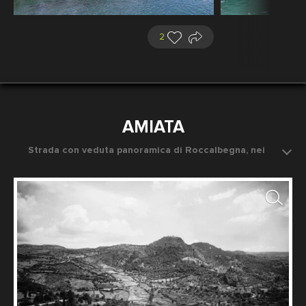
2
AMIATA
Strada con veduta panoramica di Roccalbegna, nei
dintorni di Grosseto
Data dello scatto: 1937 ca.
Fotografo: Fratelli Alinari