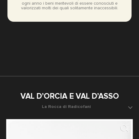
ogni anno i beni meritevoli di essere conosciuti e
valorizzati molti dei quali solitamente inaccessibili.
VAL D’ORCIA E VAL D’ASSO
La Rocca di Radicofani
Data dello scatto: 1923-1955 ca.
Fotografo: Balocchi Vincenzo