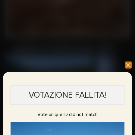
GALLERIA FOTOGRAFICA DEGLI UTENTI
VOTAZIONE FALLITA!
Vote unique ID did not match
2