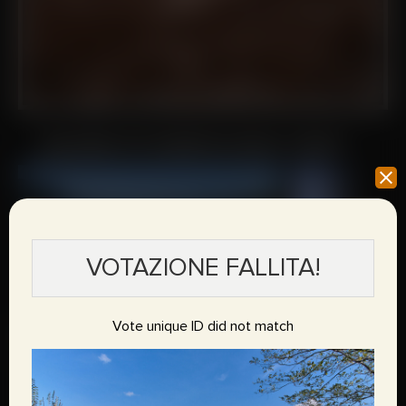
GALLERIA FOTOGRAFICA DEGLI UTENTI
VOTAZIONE FALLITA!
Vote unique ID did not match
2