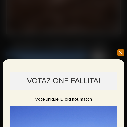
GALLERIA FOTOGRAFICA DEGLI UTENTI
VOTAZIONE FALLITA!
Vote unique ID did not match
2