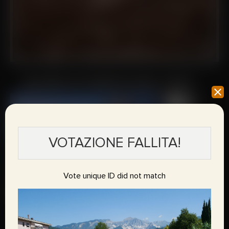
GALLERIA FOTOGRAFICA DEGLI UTENTI
VOTAZIONE FALLITA!
Vote unique ID did not match
25