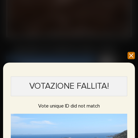
GALLERIA FOTOGRAFICA DEGLI UTENTI
VOTAZIONE FALLITA!
Vote unique ID did not match
2